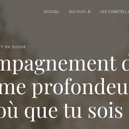
ACCUEIL
QUI SUIS-JE
LES CONSTELLA
T EN SUISSE
mpagnement 
ême profondeu
 où que tu sois